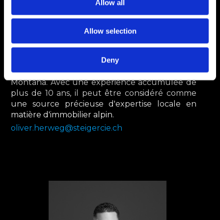
Allow all
carrière chez Hyatt Hotels & Resorts avant de
retourner dans sa bien-aimée vallée de Gstaad
où il a dirigé et exploité plusieurs restaurants
Allow selection
et bars. Il a rejoint l'entreprise en 2013 pour
ouvrir la succursale de Zermatt dont il est
Deny
devenu associé en 2019 après avoir également
participé au lancement du bureau de Crans-
Montana. Avec une expérience accumulée de
plus de 10 ans, il peut être considéré comme
une source précieuse d'expertise locale en
matière d'immobilier alpin.
oliver.herweg@steigercie.ch