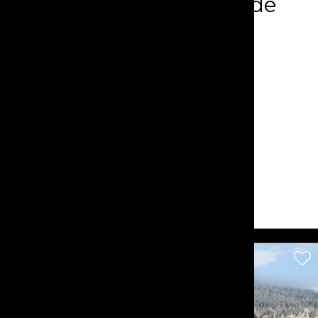
und atemberaubende
Aussicht
Arbaz
CHF 7'650'000.-