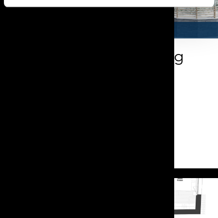
VERKAUFT
Eigentumswohnung
Crans-Montana