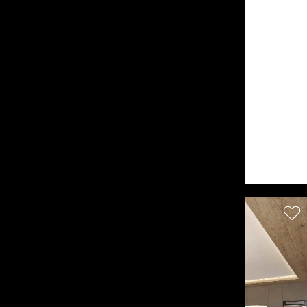
Arbaz
CHF 4'400'000.-