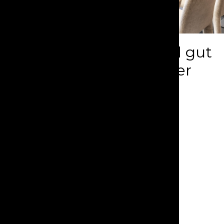
Top ausgestattete und gut
gelegene 5.5 Zimmer
Wohnung
Zermatt
CHF 5'000'000.-