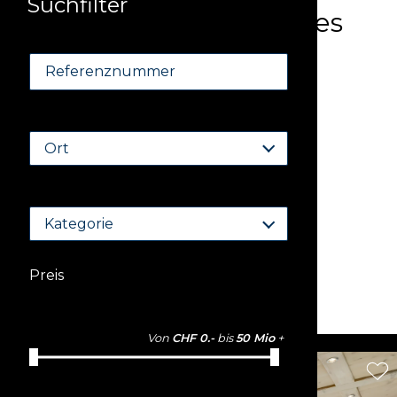
Suchfilter
Modernes 6-stöckiges
Wohnhaus mit 26
Referenznummer
Einheiten
Ort
Zermatt
Kategorie
Preis
CHF 23'600'000.-
Von
CHF 0.-
bis
50 Mio
+