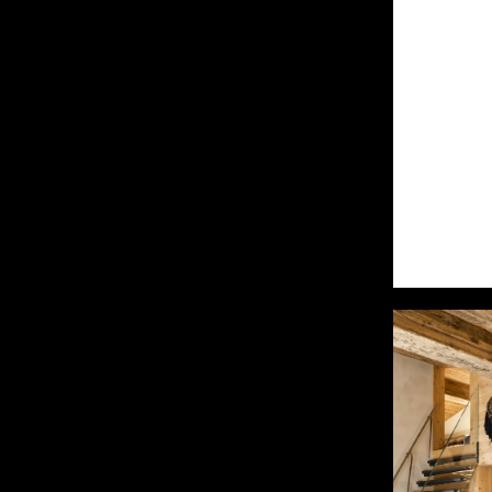
Zermatt
CHF 11'500'000.-