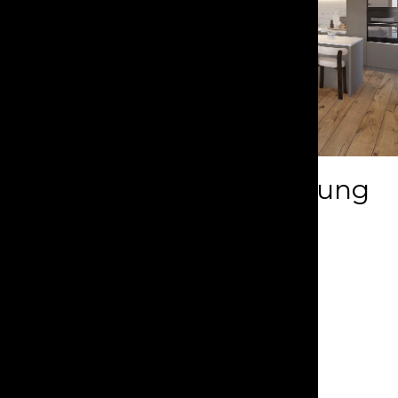
Exklusive Hauptwohnung
in Plans-Mayens
Crans-Montana